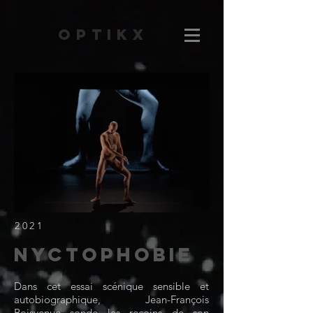
OPTIKX
2021
Nyctophobie
Dans cet essai scénique sensible et
autobiographique, Jean-François
Boisvenue sonde les recoins de son