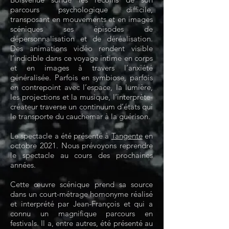
parcours psychologique difficile,
transposant en mouvements et en images
scéniques ses épisodes de
dépersonnalisation et de déréalisation.
Des animations vidéo rendent visible
l’indicible dans ce voyage intime en corps
et en images à travers l’anxiété
généralisée. Parfois en symbiose, parfois
en contrepoint avec l’espace, la lumière,
les projections et la musique, l’interprète-
créateur traverse un continuum d’états qui
le transporte du cauchemar à la guérison.
Le spectacle a été présenté à
Tangente
en
octobre 2021. Nous prévoyons reprendre
le spectacle au cours des prochaines
années.
Cette œuvre scénique prend sa source
dans un court-métrage homonyme réalisé
et interprété par Jean-François et qui a
connu un magnifique parcours en
festivals. Il a, entre autres, été présenté au